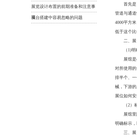
首先是了
展览设计布置的前期准备和注意事
管道与通道
项
展台搭建中容易忽略的问题
4000平
低于这个比
二、展台
（1)明
展馆是根
对所使用的
排半个、一
械，下游的
展位如何安
（2）标
展馆里除
明确标示，
三、展台