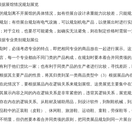
据展馆情况规划展览
规划离不开展馆的具体情况，如有些展台设计承重能力比较差，只能规
规划；有些展台规划有电气设施，可以规划机电产品，以便展出时进行实
；对于立柱，也要尽可能避免，如确实无法避免，则在制定价格时需留一
据专业类别规划展位
时，必须考虑专业的特点，即把相同专业的商品放在一起进行展示。这
言，每一个专业都由不同门类的产品构成，在规划时要本着合并同类项的
有利于他们货比一家；也有利于同类产品的生产者进行比较，寻找差距，
根据其主要产品的性质，将其归类到某一类商品类型中（3）根据展品内
在此情况下，要根据展品内在逻辑关系来规划展馆。这类展览主要集中在
其展示内容之间的内在逻辑关系是非常紧密的，违背其逻辑关系，展览规
存在内在的逻辑关系。从鞋材及辅助用品，到设计软件，到制鞋机械，到
品鞋中的正装鞋（皮鞋）、休闲鞋、旅游鞋、运动鞋、童鞋，劳保鞋等，
不明显，但仍然要本着合并同类项的原则，把同类展品规划到同一片展台