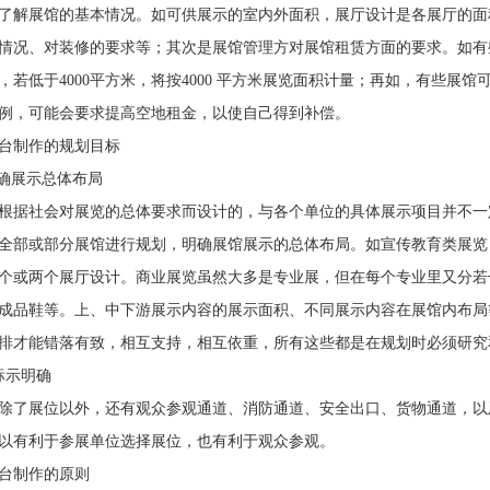
解展馆的基本情况。如可供展示的室内外面积，展厅设计是各展厅的面
情况、对装修的要求等；其次是展馆管理方对展馆租赁方面的要求。如有
方米，若低于4000平方米，将按4000 平方米展览面积计量；再如，有些
例，可能会要求提高空地租金，以使自己得到补偿。
制作的规划目标
确展示总体布局
据社会对展览的总体要求而设计的，与各个单位的具体展示项目并不一
全部或部分展馆进行规划，明确展馆展示的总体布局。如宣传教育类展览
个或两个展厅设计。商业展览虽然大多是专业展，但在每个专业里又分若
成品鞋等。上、中下游展示内容的展示面积、不同展示内容在展馆内布局
排才能错落有致，相互支持，相互依重，所有这些都是在规划时必须研究
示明确
了展位以外，还有观众参观通道、消防通道、安全出口、货物通道，以
以有利于参展单位选择展位，也有利于观众参观。
制作的原则