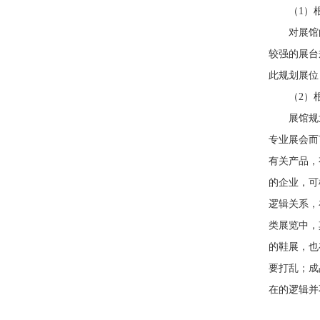
（1）根
对展馆的
较强的展台
此规划展位
（2）根
展馆规划
专业展会而
有关产品，
的企业，可
逻辑关系，
类展览中，
的鞋展，也
要打乱；成
在的逻辑并