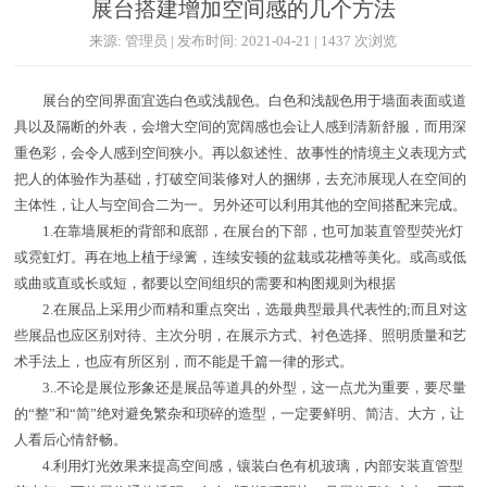
展台搭建增加空间感的几个方法
来源: 管理员 | 发布时间: 2021-04-21 | 1437 次浏览
展台的空间界面宜选白色或浅靓色。白色和浅靓色用于墙面表面或道
具以及隔断的外表，会增大空间的宽阔感也会让人感到清新舒服，而用深
重色彩，会令人感到空间狭小。再以叙述性、故事性的情境主义表现方式
把人的体验作为基础，打破空间装修对人的捆绑，去充沛展现人在空间的
主体性，让人与空间合二为一。另外还可以利用其他的空间搭配来完成。
1.在靠墙展柜的背部和底部，在展台的下部，也可加装直管型荧光灯
或霓虹灯。再在地上植于绿篱，连续安顿的盆栽或花槽等美化。或高或低
或曲或直或长或短，都要以空间组织的需要和构图规则为根据
2.在展品上采用少而精和重点突出，选最典型最具代表性的;而且对这
些展品也应区别对待、主次分明，在展示方式、衬色选择、照明质量和艺
术手法上，也应有所区别，而不能是千篇一律的形式。
3..不论是展位形象还是展品等道具的外型，这一点尤为重要，要尽量
的“整”和“简”绝对避免繁杂和琐碎的造型，一定要鲜明、简洁、大方，让
人看后心情舒畅。
4.利用灯光效果来提高空间感，镶装白色有机玻璃，内部安装直管型