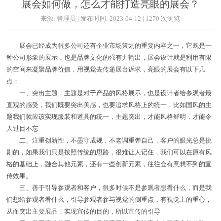
展会如何做，怎么才能打造亮眼的展会？
来源: 管理员 | 发布时间: 2023-04-12 | 1270 次浏览
展会已经成为很多公司还有企业市场策划的重要内容之一，它既是一
种公司形象的展示，也是品牌文化的强有力输出，展会设计就是利用有限
的空间来凝聚品牌价值，用视觉去传递展台诉求，亮眼的展会有以下几
点：
一、突出主题，主题是对于产品的风格展示，也是设计者给参观者最
直观的感受，我们既要突出美感，也要追求风格上的统一，比如国风的主
题我们就应该实现服装和道具的统一，主题突出，才能风格鲜明，才能令
人过目不忘
二、注重创新性，不墨守成规，不老调重弹自己，客户的眼光总是挑
剔的，如果我们只是按照传统的思路，很难让人记住，我们可以在原有风
格的基础上，融合其他元素，还有一些创新元素，往往会有意想不到的宣
传效果。
三、善于引导参观者和客户，很多时候不是参观者想看什么，而是我
们想给参观者看什么，引导参观者参与视觉的侧重点，有视觉上的重心，
从而突出主要展品，实现宣传的目的，所以宣传的引导