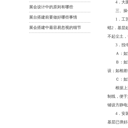
4．大面
展会设计中的原则有哪些
三、操
展台搭建前要做好哪些事情
1．工艺流
展会搭建中最容易忽视的细节
蜡2．基层
不起尘土，
3．找中、
Ａ：如室
Ｂ：如室内
设；如相差
Ｃ：如室
根据上述选
制线，便于
铺设方静电
4．安装固
基层已弹好