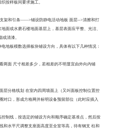
组织按样板间要求施工。
架和引条――>铺设防静电活动地板 面层-->清擦和打
浆地面或水磨石楼地面基层上，基层表面应平整、光洁、
脂或清漆。
电地板模数选择板块铺设方向，具体有以下几种情况：
两面 尺寸相差多少，若相差的不明显宜由外向内铺
层分格线划 在室内四周墙面上（又叫面板控制位置控
圈对口，形成方格网并标明设备预留部位（此时应插入
控制线，按选定的铺设方向和顺序确定基准点，然后按
线和水平尺调整支座面高度至全室等高，待有钢支 柱和