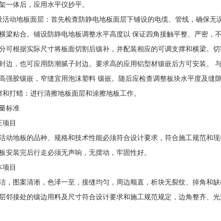
架一体后，应用水平仪抄平。
动地板面层：首先检查防静电地板面层下铺设的电缆、管线，确保无误
横梁粘合。铺设防静电地板调整水平高度以 保证四角接触平整、严密，
分可根据实际尺寸将板面切割后镶补，并配装相应的可调支撑和横梁。切
封边，也可应用防潮腻子封边。要求高的应用铝型材镶嵌后方可安装。 
高强胶镶嵌，窄缝宜用泡沫塑料 镶嵌。随后应检查调整板块水平度及缝
和打蜡：进行清擦地板面层和涂擦地板工作。
量标准
项目
动地板的品种、规格和技术性能必须符合设计要求，符合施工规范和现
安装完后行走必须无声响，无摆动，牢固性好。
项目
，图案清淅，色泽一至，接缝均匀，周边顺直，析块无裂纹、掉角和缺
邻接处的镶边用料及尺寸符合设计要求和施工规范规定，边角整齐、光