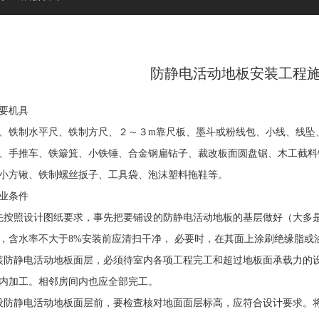
防静电活动地板安装工程
要机具
制水平尺、铁制方尺、２～３m靠尺板、墨斗或粉线包、小线、线坠、
、手推车、铁簸箕、小铁锤、合金钢扁钻子、裁改板面圆盘锯、木工截料
小方锹、铁制螺丝扳子、工具袋、泡沫塑料拖鞋等。
业条件
照设计图纸要求，事先把要铺设的防静电活动地板的基层做好（大多是
，含水率不大于8%安装前应清扫干净， 必要时，在其面上涂刷绝缘脂或
静电活动地板面层，必须待室内各项工程完工和超过地板面承载力的设
内加工。相邻房间内也应全部完工。
静电活动地板面层前，要检查核对地面面层标高，应符合设计要求。将