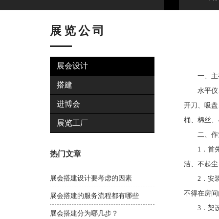
展览公司
展会设计
一、主
搭建
水平仪、铁
进博会
开刀、吸盘
桶、棉丝、
展览工厂
二、作
1．首先按
热门文章
洁、不起尘
展会搭建设计要考虑的因素
2．安装防
不得在房间
展会搭建的服务流程都有哪些
3．架设防
展会搭建分为哪几步？