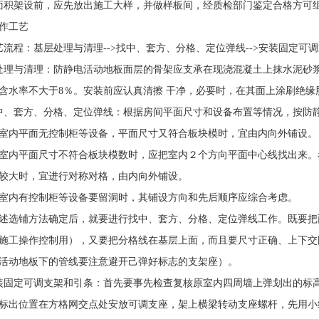
积架设前，应先放出施工大样，并做样板间，经质检部门鉴定合格方可
作工艺
程：基层处理与清理-->找中、套方、分格、定位弹线-->安装固定可调支
处理与清理：防静电活动地板面层的骨架应支承在现浇混凝土上抹水泥砂
含水率不大于8％。安装前应认真清擦 干净，必要时，在其面上涂刷绝缘
套方、分格、定位弹线：根据房间平面尺寸和设备布置等情况，按防静
内平面无控制柜等设备，平面尺寸又符合板块模时，宜由内向外铺设。
平面尺寸不符合板块模数时，应把室内２个方向平面中心线找出来。看
较大时，宜进行对称对格，由内向外铺设。
内有控制柜等设备要留洞时，其铺设方向和先后顺序应综合考虑。
铺方法确定后，就要进行找中、套方、分格、定位弹线工作。既要把面
施工操作控制用），又要把分格线在基层上面，而且要尺寸正确、上下交
活动地板下的管线要注意避开己弹好标志的支架座）。
定可调支架和引条：首先要事先检查复核原室内四周墙上弹划出的标高
标出位置在方格网交点处安放可调支座，架上横梁转动支座螺杆，先用小