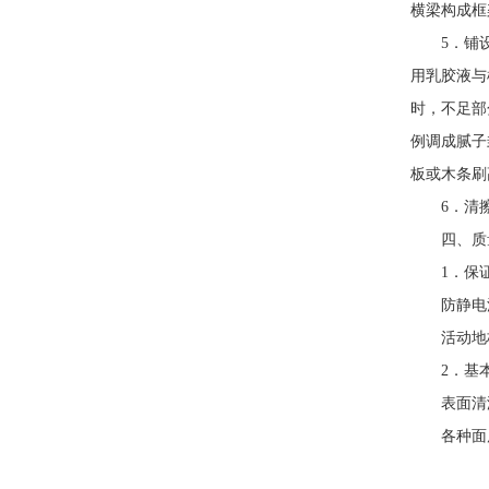
横梁构成框
5．铺设活
用乳胶液与
时，不足部
例调成腻子
板或木条刷
6．清擦
四、质
1．保证
防静电活
活动地板
2．基本
表面清洁
各种面层