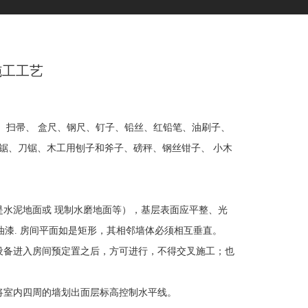
施工工艺
扫帚、 盒尺、钢尺、钉子、铅丝、红铅笔、油刷子、
锯、刀锯、木工用刨子和斧子、磅秤、钢丝钳子、 小木
水泥地面或 现制水磨地面等），基层表面应平整、光
油漆. 房间平面如是矩形，其相邻墙体必须相互垂直。
备进入房间预定置之后，方可进行，不得交叉施工；也
室内四周的墙划出面层标高控制水平线。